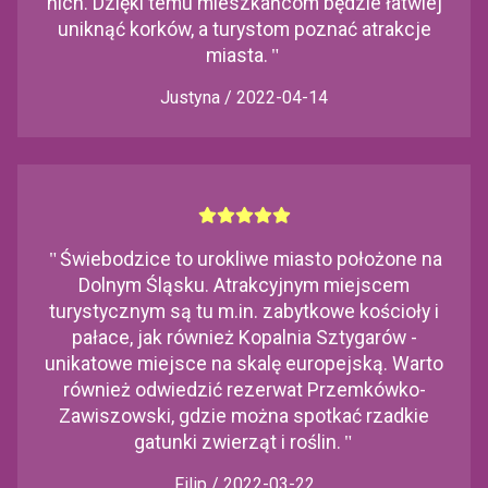
nich. Dzięki temu mieszkańcom będzie łatwiej
uniknąć korków, a turystom poznać atrakcje
miasta.
"
Justyna / 2022-04-14
"
Świebodzice to urokliwe miasto położone na
Dolnym Śląsku. Atrakcyjnym miejscem
turystycznym są tu m.in. zabytkowe kościoły i
pałace, jak również Kopalnia Sztygarów -
unikatowe miejsce na skalę europejską. Warto
również odwiedzić rezerwat Przemkówko-
Zawiszowski, gdzie można spotkać rzadkie
gatunki zwierząt i roślin.
"
Filip / 2022-03-22