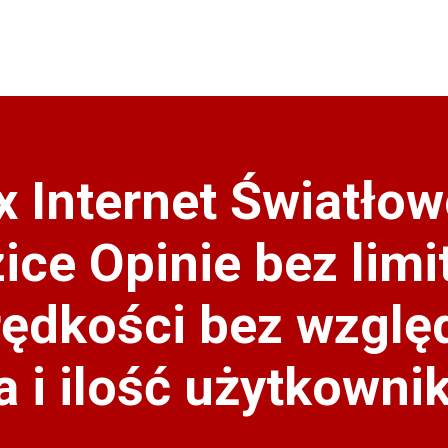
x Internet Światło
ice Opinie bez limi
prędkości bez wzglę
a i ilość użytkowni