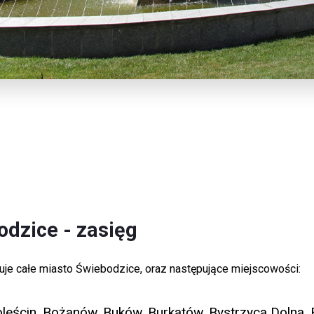
dzice - zasięg
muje całe miasto Świebodzice, oraz następujące miejscowości:
Boleścin, Bożanów, Buków, Burkatów, Bystrzyca Dolna,