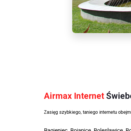
Airmax Internet
Świebo
Zasięg szybkiego, taniego internetu obej
Bagieniec, Bojanice, Bolesławice, 