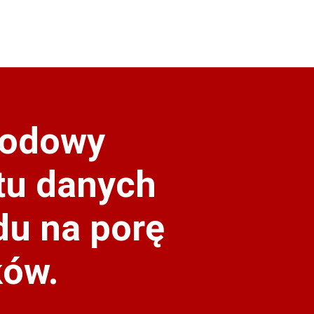
wodowy
tu danych
du na porę
ków.