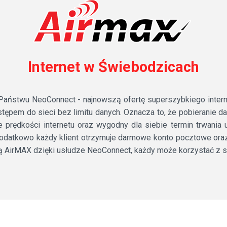
Internet w Świebodzicach
ństwu NeoConnect - najnowszą ofertę superszybkiego internet
tępem do sieci bez limitu danych. Oznacza to, że pobieranie 
e prędkości internetu oraz wygodny dla siebie termin trwani
atkowo każdy klient otrzymuje darmowe konto pocztowe oraz st
cią AirMAX dzięki usłudze NeoConnect, każdy może korzystać z s