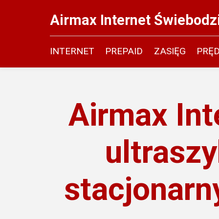
Airmax Internet Świebodz
INTERNET
PREPAID
ZASIĘG
PRĘ
Airmax Int
ultraszy
stacjonarny