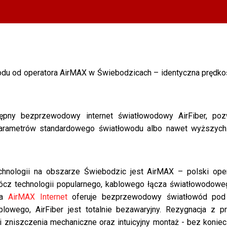
 od operatora AirMAX w Świebodzicach – identyczna prędkość
ępny bezprzewodowy internet światłowodowy AirFiber, pozw
parametrów standardowego światłowodu albo nawet wyższyc
hnologii na obszarze Świebodzic jest AirMAX – polski oper
Oprócz technologii popularnego, kablowego łącza światłowodowe
ma
AirMAX Internet
oferuje bezprzewodowy światłowód pod 
lowego, AirFiber jest totalnie bezawaryjny. Rezygnacja z
i zniszczenia mechaniczne oraz intuicyjny montaż - bez koniecz