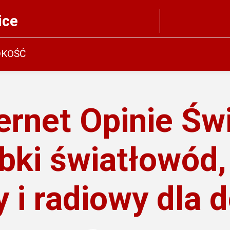
ice
DKOŚĆ
ernet Opinie Św
bki światłowód,
 i radiowy dla 